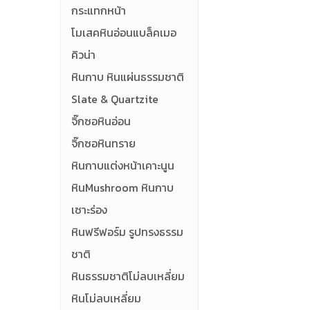
กระแทกหน้า
โมเสคหินอ่อนแบล็คเมอ
คิวน่า
หินกาบ หินแผ่นธรรมชาติ
Slate & Quartzite
จิ๊กซอหินอ่อน
จิ๊กซอหินทราย
หินกาบแต่งหน้าเคาะนูน
หินMushroom หินกาบ
เซาะร่อง
หินฟรีฟอร์ม รูปทรงธรรม
ชาติ
หินธรรมชาติโม่ลบเหลี่ยม
หินโม่ลบเหลี่ยม