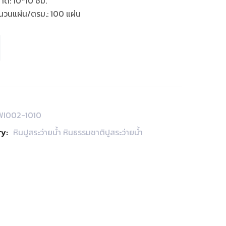
าด
:
10*10 ซม.
นวนแผ่น/ตรม.
:
100 แผ่น
WI002-1010
y:
หินปูสระว่ายน้ำ หินธรรมชาติปูสระว่ายน้ำ