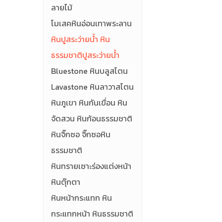
ลายไม้
โมเสคหินอ่อนเทาพระลาน
หินปูสระว่ายน้ำ หิน
ธรรมชาติปูสระว่ายน้ำ
Bluestone หินบลูสโตน
Lavastone หินลาวาสโตน
หินภูเขา หินกันเขื่อน หิน
จัดสวน หินก้อนธรรมชาติ
หินจิ๊กซอ จิ๊กซอหิน
ธรรมชาติ
หินทรายเซาะร่องแต่งหน้า
หินตุ๊กตา
หินหน้ากระแทก หิน
กระแทกหน้า หินธรรมชาติ