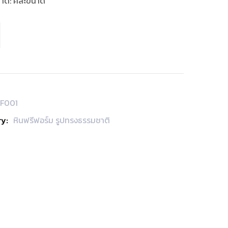
าด
:
คละขนาด
FF001
y:
หินฟรีฟอร์ม รูปทรงธรรมชาติ