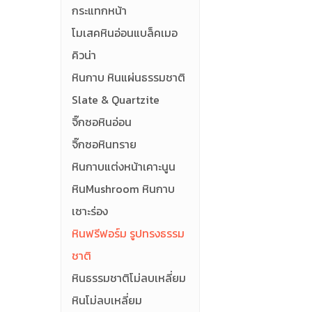
กระแทกหน้า
โมเสคหินอ่อนแบล็คเมอ
คิวน่า
หินกาบ หินแผ่นธรรมชาติ
Slate & Quartzite
จิ๊กซอหินอ่อน
จิ๊กซอหินทราย
หินกาบแต่งหน้าเคาะนูน
หินMushroom หินกาบ
เซาะร่อง
หินฟรีฟอร์ม รูปทรงธรรม
ชาติ
หินธรรมชาติโม่ลบเหลี่ยม
หินโม่ลบเหลี่ยม