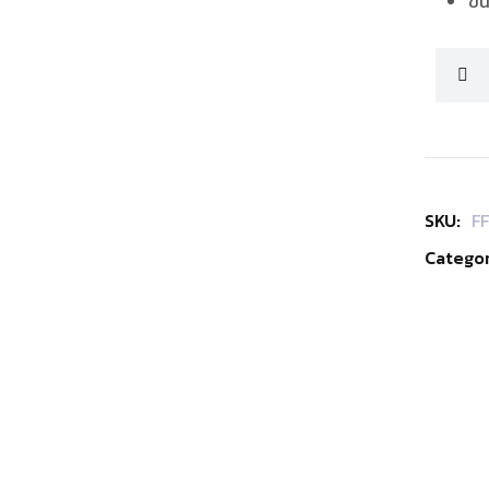
ขน
SKU:
F
Categor