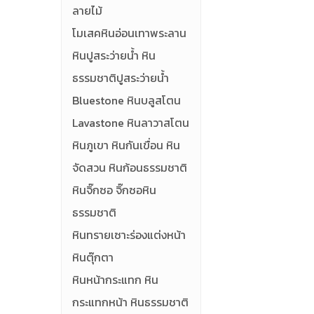
ลายไม้
โมเสคหินอ่อนเทาพระลาน
หินปูสระว่ายน้ำ หิน
ธรรมชาติปูสระว่ายน้ำ
Bluestone หินบลูสโตน
Lavastone หินลาวาสโตน
หินภูเขา หินกันเขื่อน หิน
จัดสวน หินก้อนธรรมชาติ
หินจิ๊กซอ จิ๊กซอหิน
ธรรมชาติ
หินทรายเซาะร่องแต่งหน้า
หินตุ๊กตา
หินหน้ากระแทก หิน
กระแทกหน้า หินธรรมชาติ