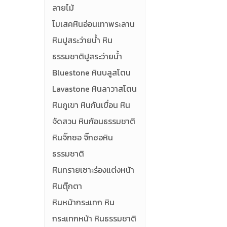
ลายไม้
โมเสคหินอ่อนเทาพระลาน
หินปูสระว่ายน้ำ หิน
ธรรมชาติปูสระว่ายน้ำ
Bluestone หินบลูสโตน
Lavastone หินลาวาสโตน
หินภูเขา หินกันเขื่อน หิน
จัดสวน หินก้อนธรรมชาติ
หินจิ๊กซอ จิ๊กซอหิน
ธรรมชาติ
หินทรายเซาะร่องแต่งหน้า
หินตุ๊กตา
หินหน้ากระแทก หิน
กระแทกหน้า หินธรรมชาติ