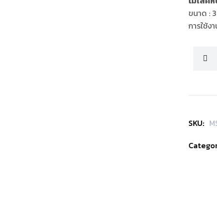
โมเสคหิ
ขนาด : 
การใช้งาน
SKU:
M
Categor