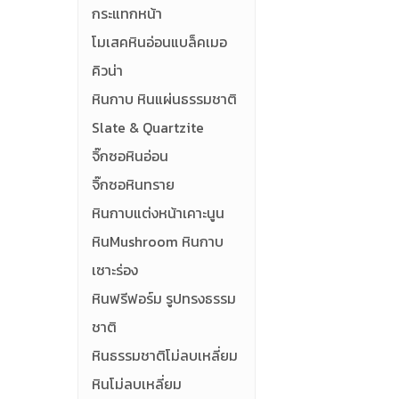
กระแทกหน้า
โมเสคหินอ่อนแบล็คเมอ
คิวน่า
หินกาบ หินแผ่นธรรมชาติ
Slate & Quartzite
จิ๊กซอหินอ่อน
จิ๊กซอหินทราย
หินกาบแต่งหน้าเคาะนูน
หินMushroom หินกาบ
เซาะร่อง
หินฟรีฟอร์ม รูปทรงธรรม
ชาติ
หินธรรมชาติโม่ลบเหลี่ยม
หินโม่ลบเหลี่ยม