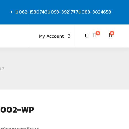
062-1580783
093-3921777
083-3824658
0
0
My Account
WP
N002-WP