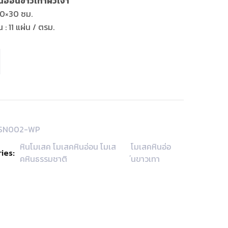
นอ่อนขาวเทาผิวเงา
30×30 ซม.
 : 11 แผ่น / ตรม.
SN002-WP
หินโมเสค โมเสคหินอ่อน โมเส
โมเสคหินอ่อ
ies:
,
คหินธรรมชาติ
นขาวเทา