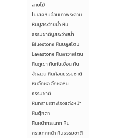
ลายไม้
โมเสคหินอ่อนเทาพระลาน
หินปูสระว่ายน้ำ หิน
ธรรมชาติปูสระว่ายน้ำ
Bluestone หินบลูสโตน
Lavastone หินลาวาสโตน
หินภูเขา หินกันเขื่อน หิน
จัดสวน หินก้อนธรรมชาติ
หินจิ๊กซอ จิ๊กซอหิน
ธรรมชาติ
หินทรายเซาะร่องแต่งหน้า
หินตุ๊กตา
หินหน้ากระแทก หิน
กระแทกหน้า หินธรรมชาติ