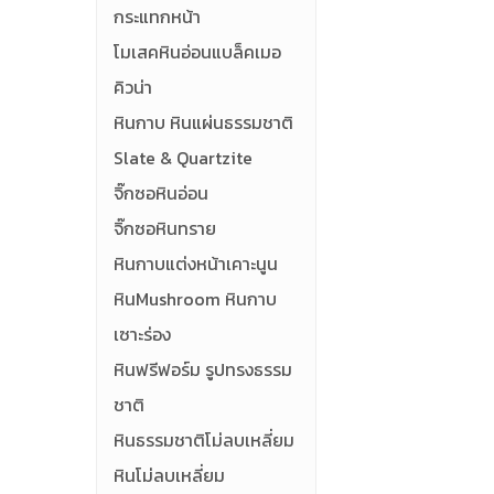
กระแทกหน้า
โมเสคหินอ่อนแบล็คเมอ
คิวน่า
หินกาบ หินแผ่นธรรมชาติ
Slate & Quartzite
จิ๊กซอหินอ่อน
จิ๊กซอหินทราย
หินกาบแต่งหน้าเคาะนูน
หินMushroom หินกาบ
เซาะร่อง
หินฟรีฟอร์ม รูปทรงธรรม
ชาติ
หินธรรมชาติโม่ลบเหลี่ยม
หินโม่ลบเหลี่ยม